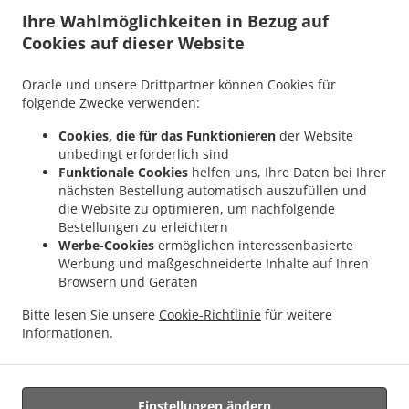
.
.
Eisenheim Untereisenheim
Pizza Lieferservice Eisenheim Kaltenhausen
Pizza
Ihre Wahlmöglichkeiten in Bezug auf
.
.
Lieferservice Eisenheim
Pizza Lieferservice Wipfeld Stammheim
Pizza Lieferservice
Cookies auf dieser Website
.
.
Wipfeld Theilheim
Pizza Lieferservice Wipfeld
Pizza Lieferservice Frankenwinheim
.
.
Zeilitzheim
Pizza Lieferservice Frankenwinheim Brünnstadt
Pizza Lieferservice
Oracle und unsere Drittpartner können Cookies für
.
.
Frankenwinheim Krautheim
Pizza Lieferservice Frankenwinheim
Pizza Lieferservice
folgende Zwecke verwenden:
.
.
Gerolzhofen
Pizza Lieferservice Prosselsheim
Pizza Lieferservice Kleinlangheim
Cookies, die für das Funktionieren
der Website
.
.
Atzhausen
Pizza Lieferservice Kleinlangheim Düllstadt
Pizza Lieferservice
unbedingt erforderlich sind
.
.
Kleinlangheim Stephansberg
Pizza Lieferservice Kleinlangheim Haidt
Pizza
Funktionale Cookies
helfen uns, Ihre Daten bei Ihrer
.
.
nächsten Bestellung automatisch auszufüllen und
Lieferservice Kleinlangheim
Pizza Lieferservice Castell
Pizza Lieferservice
die Website zu optimieren, um nachfolgende
.
.
Waigolshausen Theilheim
Pizza Lieferservice Waigolshausen
Pizza Lieferservice
Bestellungen zu erleichtern
.
.
.
Schwanfeld Theilheim
Pizza Lieferservice Schwanfeld
Pizza Lieferservice Lülsfeld
Werbe-Cookies
ermöglichen interessenbasierte
.
.
Pizza Lieferservice Prichsenstadt Eichfeld
Pizza Lieferservice Prichsenstadt
Pizza
Werbung und maßgeschneiderte Inhalte auf Ihren
.
.
Browsern und Geräten
Lieferservice Kitzingen
Pizza Lieferservice Röthlein Lindach
Pizza Lieferservice
.
.
.
Röthlein Hirschfeld
Pizza Lieferservice Röthlein
Pizza Lieferservice Sulzheim
Pizza
Bitte lesen Sie unsere
Cookie-Richtlinie
für weitere
.
.
.
Lieferservice Albertshofen
Pizza Lieferservice Buchbrunn
Pasta Lieferservice
Informationen.
.
Indisches Essen Lieferservice
Essen zum mitnehmen und zum Liefern
Einstellungen ändern