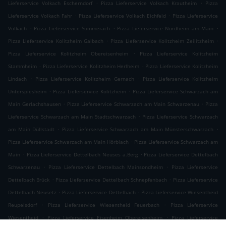
.
.
Lieferservice Volkach Escherndorf
Pizza Lieferservice Volkach Krautheim
Pizza
.
.
Lieferservice Volkach Fahr
Pizza Lieferservice Volkach Eichfeld
Pizza Lieferservice
.
.
.
Volkach
Pizza Lieferservice Sommerach
Pizza Lieferservice Nordheim am Main
.
.
Pizza Lieferservice Kolitzheim Gaibach
Pizza Lieferservice Kolitzheim Zeilitzheim
.
Pizza Lieferservice Kolitzheim Obereisenheim
Pizza Lieferservice Kolitzheim
.
.
Stammheim
Pizza Lieferservice Kolitzheim Herlheim
Pizza Lieferservice Kolitzheim
.
.
Lindach
Pizza Lieferservice Kolitzheim Gernach
Pizza Lieferservice Kolitzheim
.
.
Unterspiesheim
Pizza Lieferservice Kolitzheim
Pizza Lieferservice Schwarzach am
.
.
Main Gerlachshausen
Pizza Lieferservice Schwarzach am Main Schwarzenau
Pizza
.
Lieferservice Schwarzach am Main Stadtschwarzach
Pizza Lieferservice Schwarzach
.
.
am Main Düllstadt
Pizza Lieferservice Schwarzach am Main Münsterschwarzach
.
Pizza Lieferservice Schwarzach am Main Hörblach
Pizza Lieferservice Schwarzach am
.
.
Main
Pizza Lieferservice Dettelbach Neuses a.Berg
Pizza Lieferservice Dettelbach
.
.
Schwarzenau
Pizza Lieferservice Dettelbach Mainsondheim
Pizza Lieferservice
.
.
Dettelbach Brück
Pizza Lieferservice Dettelbach Schnepfenbach
Pizza Lieferservice
.
.
Dettelbach Neusetz
Pizza Lieferservice Dettelbach
Pizza Lieferservice Wiesentheid
.
.
Reupelsdorf
Pizza Lieferservice Wiesentheid Feuerbach
Pizza Lieferservice
.
.
Wiesentheid
Pizza Lieferservice Eisenheim Obereisenheim
Pizza Lieferservice